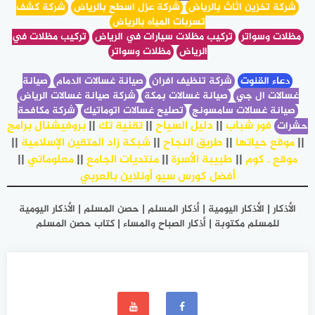
شركة تخزين اثاث بالرياض
شركة عزل اسطح بالرياض
شركة كشف
تسربات المياه بالرياض
مظلات وسواتر
تركيب مظلات سيارات في الرياض
تركيب مظلات في
الرياض
مظلات وسواتر
دعاء القنوت
شركة تنظيف افران
صيانة غسالات الدمام
صيانة
غسالات ال جي
صيانة غسالات بمكة
شركة صيانة غسالات الرياض
صيانة غسالات سامسونج
تصليح غسالات اتوماتيك
شركة مكافحة
فور شباب
||
دليل السياح
||
تقنية تك
||
بروفيشنال برامج
حشرات
||
موقع حياتها
||
طريق النجاح
||
شبكة زاد المتقين الإسلامية
||
موقع . كوم
||
طبيبة الأسرة
||
منتديات الجامع
||
معلوماتي
||
أفضل كورس سيو أونلاين بالعربي
الأذكار | الأذكار اليومية | أذكار المسلم | حصن المسلم | الأذكار اليومية
للمسلم مكتوبة | أذكار الصباح والمساء | كتاب حصن المسلم