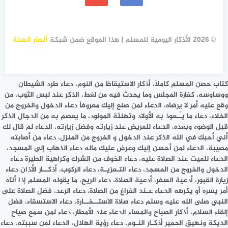
© 2026 الأذكار اليومية للمسلم | هذا الموقع ضمن شبكة
أنصار السنة
كتاب حصن المسلم كاملاً، أذكار الاستيقاظ من النوم، دعاء طرد الشيطان
ووساوسه، كفارة المجلس وما يحدث فيه من لغط، الذكر عند لبس الثوب، من
وقع عليه أمر لا يرضاه، الدعاء لمن صنع إليك معروفاً دعاء الدخول والخروج من
الخلاء، دعاء ما يـُـعوذ به الأولاد وتهنئة المولود، ما يعصم به من الدجال الذكر
قبل الوضوء وبعده، الدعاء للمريض عند زيارته وفضل زيارته، الدعاء لم قال لك
أني أحبك في الله الذكر عند الدخول و الخروج من المنزل، دعاء من أصابته
مصيبة، الدعاء لمن أحسن إليك وعرض عليك ماله دعاء الذهاب إلى المسجد،
الدعاء للميت عند الصلاة عليه، دعاء الخوف من الشرك وكراهية الطيرة دعاء
الدخول والخروج من المسجد، دعاء التـعزيـة، دعاء الركوب، أذكــار الأذان دعاء
زيارة القبور، أدعية السفر، أدعية الصلاة، دعاء الريح، ما يقوله المسلم إذا أتاه
أمر يسره أو يكرهه الدعاء عـند الفراغ من الصلاة، دعاء الرعد، فضل الصلاة على
النبي صلى الله عليه وسلم دعاء صلاة الاستــخــارة، دعاء الاستسقاء، فضل
إلقاء السلام، أذكار الصباح والمساء الدعاء عند الأمطار، دعاء لمن سمع صياح
الديكة ونهيق الحمير أذكـار النـوم، دعاء رؤية الهلال، الدعاء لمن سببته، دعاء