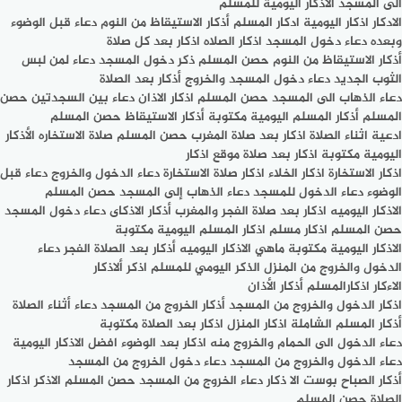
الى المسجد الاذكار اليومية للمسلم
الادكار اذكار اليومية ادكار المسلم أذكار الاستيقاظ من النوم دعاء قبل الوضوء
وبعده دعاء دخول المسجد اذكار الصلاه اذكار بعد كل صلاة
أذكار الاستيقاظ من النوم حصن المسلم ذكر دخول المسجد دعاء لمن لبس
الثوب الجديد دعاء دخول المسجد والخروج أذكار بعد الصلاة
دعاء الذهاب الى المسجد حصن المسلم اذكار الاذان دعاء بين السجدتين حصن
المسلم أذكار المسلم اليومية مكتوبة أذكار الاستيقاظ حصن المسلم
ادعية اثناء الصلاة اذكار بعد صلاة المغرب حصن المسلم صلاة الاستخاره الأذكار
اليومية مكتوبة اذكار بعد صلاة موقع اذكار
اذكار الاستخارة اذكار الخلاء اذكار صلاة الاستخارة دعاء الدخول والخروج دعاء قبل
الوضوء دعاء الدخول للمسجد دعاء الذهاب إلى المسجد حصن المسلم
الاذكار اليوميه اذكار بعد صلاة الفجر والمغرب أذكار الاذكاى دعاء دخول المسجد
حصن المسلم اذكار مسلم اذكار المسلم اليومية مكتوبة
الاذكار اليومية مكتوبة ماهي الاذكار اليوميه أذكار بعد الصلاة الفجر دعاء
الدخول والخروج من المنزل الذكر اليومي للمسلم اذکر ألاذكار
الاءكار اذكارالمسلم أذكار الأذان
اذكار الدخول والخروج من المسجد أذكار الخروج من المسجد دعاء أثناء الصلاة
أذكار المسلم الشاملة اذكار المنزل اذكار بعد الصلاة مكتوبة
دعاء الدخول الى الحمام والخروج منه اذكار بعد الوضوء افضل الاذكار اليومية
دعاء الدخول والخروج من المسجد دعاء دخول الخروج من المسجد
أذكار الصباح بوست الا ذكار دعاء الخروج من المسجد حصن المسلم الاذكر اذكار
الصلاة حصن المسلم