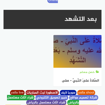
Online
بعد التشهد
حصن مسلم
الصَّلاةُ عَلَى النَّبيِّ – صلى
الله عليه وسلم – بَعْدَ
yalla shoot
سوريا لايف
الاسطورة لبث المباريات
yalla live
التَّشَهُّدِ
شركة تصميم مواقع
خبير تسويق الكتروني
شراء اثاث مستعمل
بالرياض
شراء اثاث مستعمل بالرياض