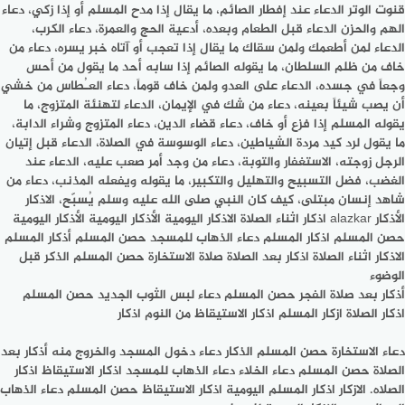
قنوت الوتر الدعاء عند إفطار الصائم، ما يقال إذا مدح المسلم أو إذا زكي، دعاء
الهم والحزن الدعاء قبل الطعام وبعده، أدعية الحج والعمرة، دعاء الكرب،
الدعاء لمن أطعمك ولمن سقاك ما يقال إذا تعجب أو آتاه خبر يسره، دعاء من
خاف من ظلم السلطان، ما يقوله الصائم إذا سابه أحد ما يقول من أحس
وجعاً في جسده، الدعاء على العدو ولمن خاف قوماً، دعاء العـُطاس من خشي
أن يصب شيئاً بعينه، دعاء من شك في الإيمان، الدعاء لتهنئة المتزوج، ما
يقوله المسلم إذا فزع أو خاف، دعاء قضاء الدين، دعاء المتزوج وشراء الدابة،
ما يقول لرد كيد مردة الشياطين، دعاء الوسوسة في الصلاة، الدعاء قبل إتيان
الرجل زوجته، الاستغفار والتوبة، دعاء من وجد أمر صعب عليه، الدعاء عند
الغضب، فضل التسبيح والتهليل والتكبير، ما يقوله ويفعله المذنب، دعاء من
شاهد إنسان مبتلى، كيف كان النبي صلى الله عليه وسلم يُسبّح، الاذكار
الأذكار alazkar اذكار اثناء الصلاة الاذكار اليومية الأذكار اليومية الأذكار اليومية
حصن المسلم اذكار المسلم دعاء الذهاب للمسجد حصن المسلم أذكار المسلم
الاذكار اثناء الصلاة اذكار بعد الصلاة صلاة الاستخارة حصن المسلم الذكر قبل
الوضوء
أذكار بعد صلاة الفجر حصن المسلم دعاء لبس الثوب الجديد حصن المسلم
اذكار الصلاة ازكار المسلم اذكار الاستيقاظ من النوم اذكار
دعاء الاستخارة حصن المسلم الذكار دعاء دخول المسجد والخروج منه أذكار بعد
الصلاة حصن المسلم دعاء الخلاء دعاء الذهاب للمسجد اذكار الاستيقاظ اذكار
الصلاه. الازكار اذكار المسلم اليومية اذكار الاستيقاظ حصن المسلم دعاء الذهاب