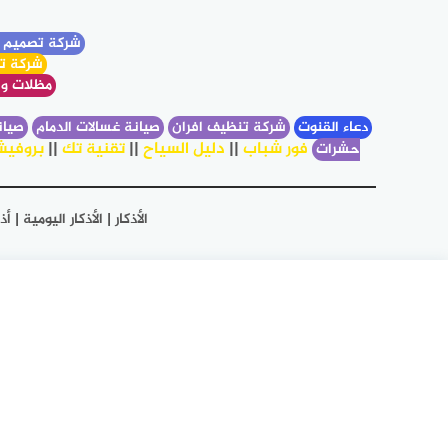
شركة تصميم 
شركة تخ
مظلات وس
دعاء القنوت
شركة تنظيف افران
صيانة غسالات الدمام
صيان
فور شباب
||
دليل السياح
||
تقنية تك
||
بروفيش
حشرات
الأذكار | الأذكار اليومية 