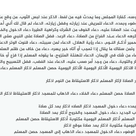
سه، كفارة المجلس وما يحدث فيه من لغط، الذكر عند لبس الثوب، من وقع عليه أ
الوضوء وبعده، الدعاء للمريض عند زيارته وفضل زيارته، الدعاء لم قال لك أني 
ند الصلاة عليه، دعاء الخوف من الشرك وكراهية الطيرة دعاء الدخول والخروج من
 يكرهه الدعاء عـند الفراغ من الصلاة، دعاء الرعد، فضل الصلاة على النبي صلى ا
ير أذكـار النـوم، دعاء رؤية الهلال، الدعاء لمن سببته، دعاء قنوت الوتر الدعا
مك ولمن سقاك ما يقال إذا تعجب أو آتاه خبر يسره، دعاء من خاف من ظلم السل
ن شك في الإيمان، الدعاء لتهنئة المتزوج، ما يقوله المسلم إذا فزع أو خاف، 
ار والتوبة، دعاء من وجد أمر صعب عليه، الدعاء عند الغضب، فضل التسبيح وال
 وسلم يُسبّح، الاذكار الأذكار alazkar اذكار اثناء الصلاة الاذكار اليومية الأذكار اليومية الأذكار اليومية 
صلاة ازكار المسلم اذكار الاستيقاظ من النوم اذكار
صلاة حصن المسلم دعاء الخلاء دعاء الذهاب للمسجد اذكار الاستيقاظ اذكار الصل
وبعده دعاء دخول المسجد اذكار الصلاه اذكار بعد كل صلاة
 الجديد دعاء دخول المسجد والخروج أذكار بعد الصلاة
لمسلم أذكار المسلم اليومية مكتوبة أذكار الاستيقاظ حصن المسلم
اليومية مكتوبة اذكار بعد صلاة موقع اذكار
ء قبل الوضوء دعاء الدخول للمسجد دعاء الذهاب إلى المسجد حصن المسلم