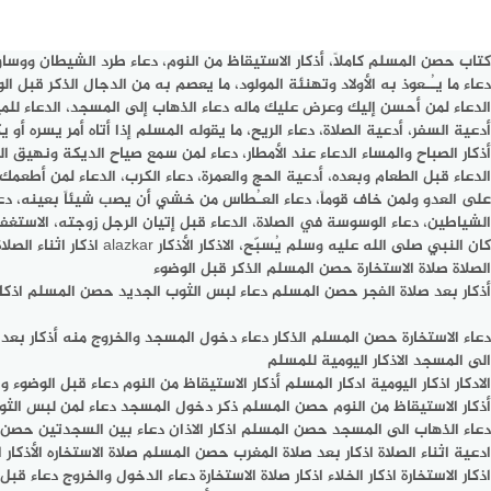
كتاب حصن المسلم كاملاً، أذكار الاستيقاظ من النوم، دعاء طرد الشيطان ووساو
دعاء ما يـُـعوذ به الأولاد وتهنئة المولود، ما يعصم به من الدجال الذكر قبل 
الدعاء لمن أحسن إليك وعرض عليك ماله دعاء الذهاب إلى المسجد، الدعاء للميت ع
أدعية السفر، أدعية الصلاة، دعاء الريح، ما يقوله المسلم إذا أتاه أمر يسره أو
أذكار الصباح والمساء الدعاء عند الأمطار، دعاء لمن سمع صياح الديكة ونهيق الحم
الدعاء قبل الطعام وبعده، أدعية الحج والعمرة، دعاء الكرب، الدعاء لمن أطع
على العدو ولمن خاف قوماً، دعاء العـُطاس من خشي أن يصب شيئاً بعينه، دعاء م
الشياطين، دعاء الوسوسة في الصلاة، الدعاء قبل إتيان الرجل زوجته، الاستغف
كان النبي صلى الله عليه
الصلاة صلاة الاستخارة حصن المسلم الذكر قبل الوضوء
أذكار بعد صلاة الفجر حصن المسلم دعاء لبس الثوب الجديد حصن المسلم اذكار ال
دعاء الاستخارة حصن المسلم الذكار دعاء دخول المسجد والخروج منه أذكار بعد ال
الى المسجد الاذكار اليومية للمسلم
الادكار اذكار اليومية ادكار المسلم أذكار الاستيقاظ من النوم دعاء قبل الوضوء 
أذكار الاستيقاظ من النوم حصن المسلم ذكر دخول المسجد دعاء لمن لبس الثوب
دعاء الذهاب الى المسجد حصن المسلم اذكار الاذان دعاء بين السجدتين حصن ا
ادعية اثناء الصلاة اذكار بعد صلاة المغرب حصن المسلم صلاة الاستخاره الأذكار 
اذكار الاستخارة اذكار الخلاء اذكار صلاة الاستخارة دعاء الدخول والخروج دعا