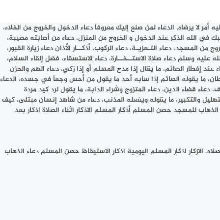
مر لا يرضاه، الدعاء لمن صنع إليك معروفاً دعاء الدخول والخروج من الخلاء،
أحبك في الله الذكر عند الدخول و الخروج من المنزل، دعاء من أصابته مصيبة،
 المسجد، دعاء التـعزيـة، دعاء الركوب، أذكــار الأذان دعاء زيارة القبور،
لله عليه وسلم دعاء صلاة الاستــخــارة، دعاء الاستسقاء، فضل إلقاء السلام،
ء عند إفطار الصائم، ما يقال إذا مدح المسلم أو إذا زكي، دعاء الهم والحزن
طان، ما يقوله الصائم إذا سابه أحد ما يقول من أحس وجعاً في جسده، الدعاء
دعاء قضاء الدين، دعاء المتزوج وشراء الدابة، ما يقول لرد كيد مردة
تهليل والتكبير، ما يقوله ويفعله المذنب، دعاء من شاهد إنسان مبتلى، كيف
حصن المسلم اذكار المسلم دعاء الذهاب للمسجد حصن المسلم أذكار المسلم الاذكار اثناء الصلاة اذكار بعد
اه. الازكار اذكار المسلم اليومية اذكار الاستيقاظ حصن المسلم دعاء الذهاب