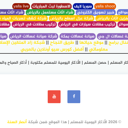
yalla shoot
سوريا لايف
الاسطورة لبث المباريات
yalla live
مواقع
خبير تسويق الكتروني
شراء اثاث مستعمل بالرياض
شراء اثاث مست
زين اثاث بالرياض
شركة عزل اسطح بالرياض
شركة كشف تسربات المياه ب
واتر
تركيب مظلات سيارات في الرياض
تركيب مظلات في الرياض
مظلات
ة غسالات ال جي
صيانة غسالات بمكة
شركة صيانة غسالات الرياض
صيان
نال برامج
||
موقع حياتها
||
طريق النجاح
||
شبكة زاد المتقين الإسلا
معلوماتي
||
أفضل كورس سيو أونلاين بالعربي
| أذكار المسلم | حصن المسلم | الأذكار اليومية للمسلم مكتوبة | أذكار الصباح 
© 2026 الأذكار اليومية للمسلم | هذا الموقع ضمن شبكة
أنصار السنة