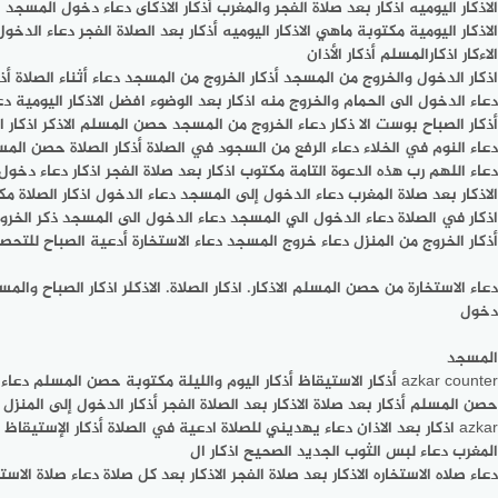
الاذكار اليوميه اذكار بعد صلاة الفجر والمغرب أذكار الاذكاى دعاء دخول المسج
الاذكار اليومية مكتوبة ماهي الاذكار اليوميه أذكار بعد الصلاة الفجر دعاء الدخو
الاءكار اذكارالمسلم أذكار الأذان
اذكار الدخول والخروج من المسجد أذكار الخروج من المسجد دعاء أثناء الصلاة أذك
دعاء الدخول الى الحمام والخروج منه اذكار بعد الوضوء افضل الاذكار اليومية
أذكار الصباح بوست الا ذكار دعاء الخروج من المسجد حصن المسلم الاذكر اذكار
دعاء النوم في الخلاء دعاء الرفع من السجود في الصلاة أذكار الصلاة حصن المس
دعاء اللهم رب هذه الدعوة التامة مكتوب اذكار بعد صلاة الفجر اذکار دعاء دخول
الاذكار بعد صلاة المغرب دعاء الدخول إلى المسجد دعاء الدخول اذكار الصلاة مك
اذكار في الصلاة دعاء الدخول الي المسجد دعاء الدخول الى المسجد ذكر الخر
أذكار الخروج من المنزل دعاء خروج المسجد دعاء الاستخارة أدعية الصباح للتحصين
دعاء الاستخارة من حصن المسلم الاذكار. اذكار الصلاة. الاذكلر اذكار الصباح والمساء
دخول
المسجد
azkar counter أذكار الاستيقاظ أذكار اليوم والليلة مكتوبة حصن المسلم دعاء الاستخارة اذكار المساء والصباح مكتوبه من
حصن المسلم أذكار بعد صلاة الاذكار بعد الصلاة الفجر أذكار الدخول إلى المنزل ا
azkar اذكار بعد الاذان دعاء يهديني للصلاة ادعية في الصلاة أذكار الإ
المغرب دعاء لبس الثوب الجديد الصحيح اذكار ال
دعاء صلاه الاستخاره الاذكار بعد صلاة الفجر الاذكار بعد كل صلاة دعاء صلاة الاستخ