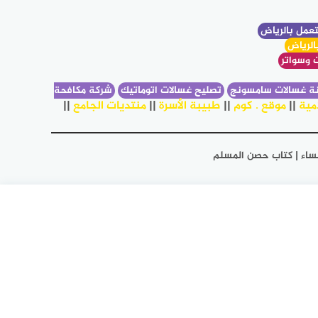
عمل بالرياض
الرياض
 وسواتر
ة غسالات سامسونج
تصليح غسالات اتوماتيك
شركة مكافحة
مية
||
موقع . كوم
||
طبيبة الأسرة
||
منتديات الجامع
||
والمساء | كتاب حصن المسلم